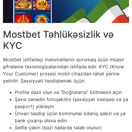
Mostbet Təhlükəsizlik və
KYC
Mostbet istifadəçi məlumatlarını qorumaq üçün müasir
şifrələmə texnologiyalarından istifadə edir. KYC (Know
Your Customer) prosesi mobil cihazdan rahat yerinə
yetirilir. Şəxsiyyəti təsdiqləmək üçün:
Profilə daxil olun və “Doğrulama” bölməsini açın
Şəxsi sənədin fotoşəkilini (şəxsiyyət vəsiqəsi və ya
pasport) yükləyin
Ünvan təsdiqi üçün kommunal ödəniş qəbzi və ya
bank çıxarışı əlavə edin
Selfie çəkin (bəzi hallarda tələb olunur)