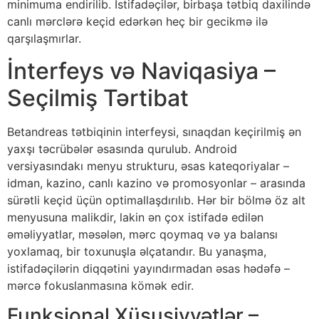
minimuma endirilib. İstifadəçilər, birbaşa tətbiq daxilində
canlı mərclərə keçid edərkən heç bir gecikmə ilə
qarşılaşmırlar.
İnterfeys və Naviqasiya –
Seçilmiş Tərtibat
Betandreas tətbiqinin interfeysi, sınaqdan keçirilmiş ən
yaxşı təcrübələr əsasında qurulub. Android
versiyasındakı menyu strukturu, əsas kateqoriyalar –
idman, kazino, canlı kazino və promosyonlar – arasında
sürətli keçid üçün optimallaşdırılıb. Hər bir bölmə öz alt
menyusuna malikdir, lakin ən çox istifadə edilən
əməliyyatlar, məsələn, mərc qoymaq və ya balansı
yoxlamaq, bir toxunuşla əlçatandır. Bu yanaşma,
istifadəçilərin diqqətini yayındırmadan əsas hədəfə –
mərcə fokuslanmasına kömək edir.
Funksional Xüsusiyyətlər –