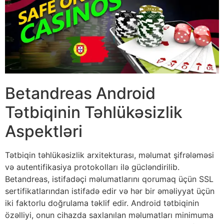
Betandreas Android
Tətbiqinin Təhlükəsizlik
Aspektləri
Tətbiqin təhlükəsizlik arxitekturası, məlumat şifrələməsi
və autentifikasiya protokolları ilə gücləndirilib.
Betandreas, istifadəçi məlumatlarını qorumaq üçün SSL
sertifikatlarından istifadə edir və hər bir əməliyyat üçün
iki faktorlu doğrulama təklif edir. Android tətbiqinin
özəlliyi, onun cihazda saxlanılan məlumatları minimuma