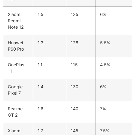
Xiaomi
1.5
135
6%
Redmi
Note 12
Huawei
1.3
128
5.5%
P60 Pro
OnePlus
1.1
115
4.5%
11
Google
1.4
130
6%
Pixel 7
Realme
1.6
140
7%
GT 2
Xiaomi
1.7
145
7.5%