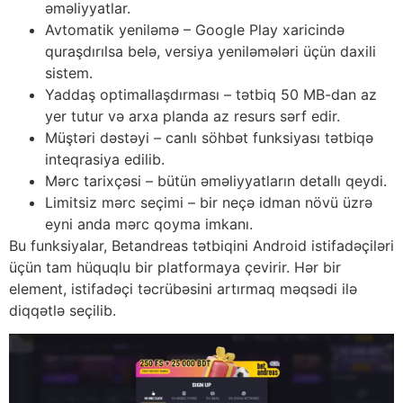
əməliyyatlar.
Avtomatik yeniləmə – Google Play xaricində
quraşdırılsa belə, versiya yeniləmələri üçün daxili
sistem.
Yaddaş optimallaşdırması – tətbiq 50 MB-dan az
yer tutur və arxa planda az resurs sərf edir.
Müştəri dəstəyi – canlı söhbət funksiyası tətbiqə
inteqrasiya edilib.
Mərc tarixçəsi – bütün əməliyyatların detallı qeydi.
Limitsiz mərc seçimi – bir neçə idman növü üzrə
eyni anda mərc qoyma imkanı.
Bu funksiyalar, Betandreas tətbiqini Android istifadəçiləri
üçün tam hüquqlu bir platformaya çevirir. Hər bir
element, istifadəçi təcrübəsini artırmaq məqsədi ilə
diqqətlə seçilib.