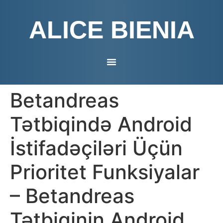
ALICE BIENIA
Betandreas
Tətbiqində Android
İstifadəçiləri Üçün
Prioritet Funksiyalar
– Betandreas
Tətbiqinin Android