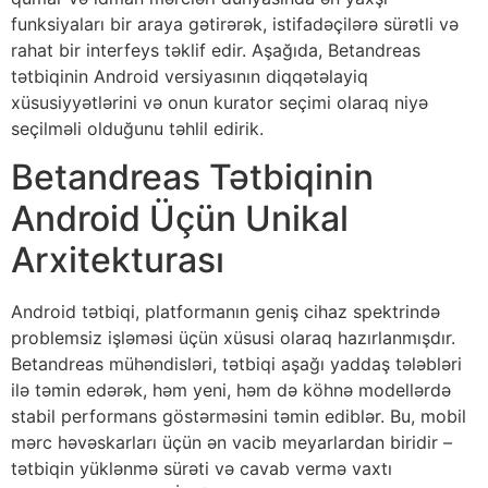
funksiyaları bir araya gətirərək, istifadəçilərə sürətli və
rahat bir interfeys təklif edir. Aşağıda, Betandreas
tətbiqinin Android versiyasının diqqətəlayiq
xüsusiyyətlərini və onun kurator seçimi olaraq niyə
seçilməli olduğunu təhlil edirik.
Betandreas Tətbiqinin
Android Üçün Unikal
Arxitekturası
Android tətbiqi, platformanın geniş cihaz spektrində
problemsiz işləməsi üçün xüsusi olaraq hazırlanmışdır.
Betandreas mühəndisləri, tətbiqi aşağı yaddaş tələbləri
ilə təmin edərək, həm yeni, həm də köhnə modellərdə
stabil performans göstərməsini təmin ediblər. Bu, mobil
mərc həvəskarları üçün ən vacib meyarlardan biridir –
tətbiqin yüklənmə sürəti və cavab vermə vaxtı