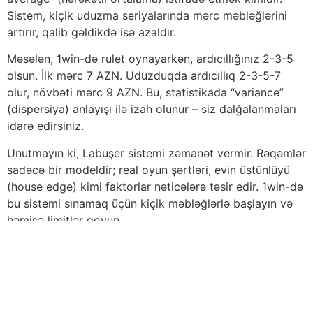
Sistem, kiçik uduzma seriyalarında mərc məbləğlərini
artırır, qalib gəldikdə isə azaldır.
Məsələn, 1win-də rulet oynayarkən, ardıcıllığınız 2-3-5
olsun. İlk mərc 7 AZN. Uduzduqda ardıcıllıq 2-3-5-7
olur, növbəti mərc 9 AZN. Bu, statistikada “variance”
(dispersiya) anlayışı ilə izah olunur – siz dalğalanmaları
idarə edirsiniz.
Unutmayın ki, Labuşer sistemi zəmanət vermir. Rəqəmlər
sadəcə bir modeldir; real oyun şərtləri, evin üstünlüyü
(house edge) kimi faktorlar nəticələrə təsir edir. 1win-də
bu sistemi sınamaq üçün kiçik məbləğlərlə başlayın və
həmişə limitlər qoyun.
Nəticə olaraq, Labuşer sistemi, bankroll idarəetməsində
statistik bir vasitədir. 1win kazino platformasında bu
strategiyanı tətbiq edərək, mərc məbləğlərinizi və
dayanma nöqtələrini analitik şəkildə planlaya bilərsiniz.