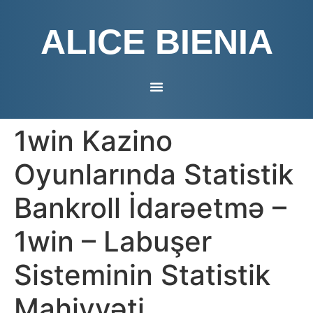
ALICE BIENIA
1win Kazino
Oyunlarında Statistik
Bankroll İdarəetmə –
1win – Labuşer
Sisteminin Statistik
Mahiyyəti