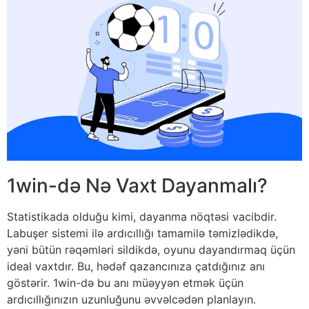
1win-də Nə Vaxt Dayanmalı?
Statistikada olduğu kimi, dayanma nöqtəsi vacibdir.
Labuşer sistemi ilə ardıcıllığı tamamilə təmizlədikdə,
yəni bütün rəqəmləri sildikdə, oyunu dayandırmaq üçün
ideal vaxtdır. Bu, hədəf qazancınıza çatdığınız anı
göstərir. 1win-də bu anı müəyyən etmək üçün
ardıcıllığınızın uzunluğunu əvvəlcədən planlayın.